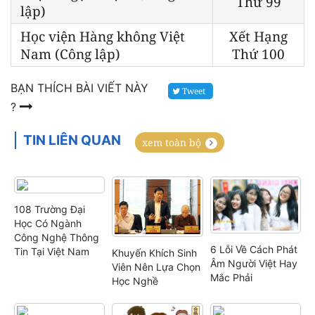
Thứ 99
lập)
Học viện Hàng không Việt
Xết Hạng
Nam (Công lập)
Thứ 100
BẠN THÍCH BÀI VIẾT NÀY
Tweet
?
TIN LIÊN QUAN
xem toàn bộ
108 Trường Đại
Học Có Ngành
Công Nghệ Thông
6 Lỗi Về Cách Phát
Tin Tại Việt Nam
Khuyến Khích Sinh
Âm Người Việt Hay
Viên Nên Lựa Chọn
Mắc Phải
Học Nghề