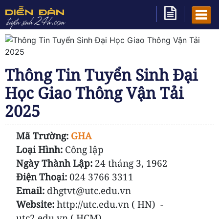
Thông Tin Tuyển Sinh Đại
Học Giao Thông Vận Tải
2025
Mã Trường:
GHA
Loại Hình:
Công lập
Ngày Thành Lập:
24 tháng 3, 1962
Điện Thoại:
024 3766 3311
Email:
dhgtvt@utc.edu.vn
Website:
http://utc.edu.vn ( HN) -
utc2.edu.vn ( HCM)