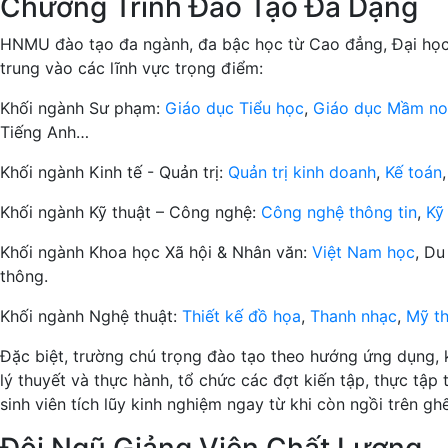
Chương Trình Đào Tạo Đa Dạng
HNMU đào tạo đa ngành, đa bậc học từ Cao đẳng, Đại học
trung vào các lĩnh vực trọng điểm:
Khối ngành Sư phạm:
Giáo dục Tiểu học
,
Giáo dục Mầm no
Tiếng Anh…
Khối ngành Kinh tế - Quản trị:
Quản trị kinh doanh
,
Kế toán
Khối ngành Kỹ thuật – Công nghệ:
Công nghệ thông tin
,
Kỹ
Khối ngành Khoa học Xã hội & Nhân văn:
Việt Nam học
, Du
thông.
Khối ngành Nghệ thuật:
Thiết kế đồ họa
,
Thanh nhạc
,
Mỹ th
Đặc biệt, trường chú trọng đào tạo theo hướng ứng dụng, 
lý thuyết và thực hành, tổ chức các đợt kiến tập, thực tập
sinh viên tích lũy kinh nghiệm ngay từ khi còn ngồi trên gh
Đội Ngũ Giảng Viên Chất Lượng