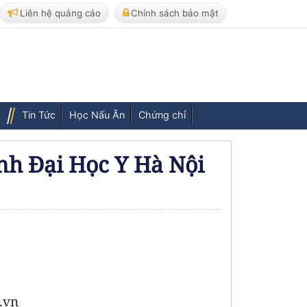
Liên hệ quảng cáo
Chính sách bảo mật
Tin Tức
Học Nấu Ăn
Chứng chỉ
nh Đại Học Y Hà Nội
.vn