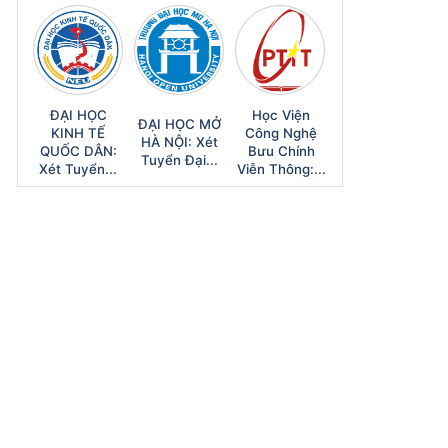
ĐẠI HỌC
Học Viện
ĐẠI HỌC MỞ
KINH TẾ
Công Nghệ
HÀ NỘI: Xét
QUỐC DÂN:
Bưu Chính
Tuyển Đại...
Xét Tuyển...
Viễn Thông:...