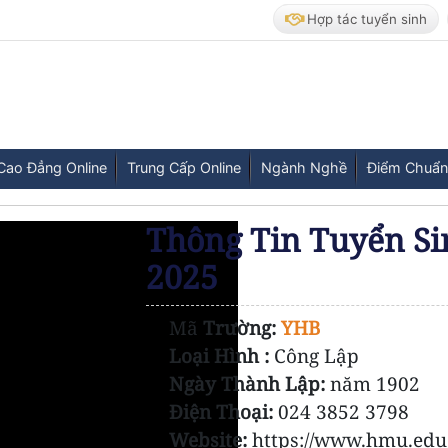
Hợp tác tuyển sinh
Cao Đẳng Online
Trung Cấp Online
Ngành Nghề
Điểm Chuẩn
Thông Tin Tuyển Si
2025
Mã
Trường:
YHB
Loại Hình :
Công Lập
Ngày Thành Lập:
năm 1902
Điện Thoại:
024 3852 3798
Website:
https://www.hmu.edu