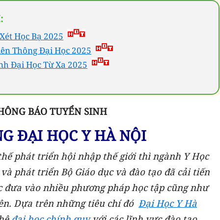
:
Xét Học Bạ 2025
iên Thông Đại Học 2025
nh Đại Học Từ Xa 2025
HÔNG BÁO TUYỂN SINH
G ĐẠI HỌC Y HÀ NỘI
thế phát triển hội nhập thế giới thì ngành Y Học
à phát triển Bộ Giáo dục và đào tạo đã cải tiến
c đưa vào nhiều phương pháp học tập cũng như
lên. Dựa trên những tiêu chí đó
Đại Học Y Hà
 hệ
đại học chính quy
với các lĩnh vực đào tạo