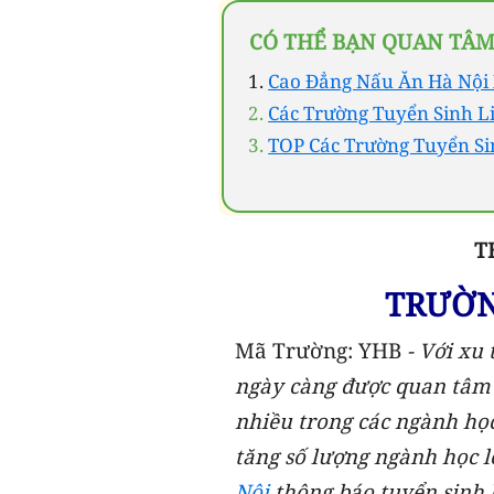
CÓ THỂ BẠN QUAN TÂM
Cao Đẳng Nấu Ăn Hà Nội 
Các Trường Tuyển Sinh L
TOP Các Trường Tuyển Si
T
TRƯỜN
Mã Trường: YHB
-
Với xu 
ngày càng được quan tâm v
nhiều trong các ngành họ
tăng số lượng ngành học 
Nội
thông báo tuyển sinh