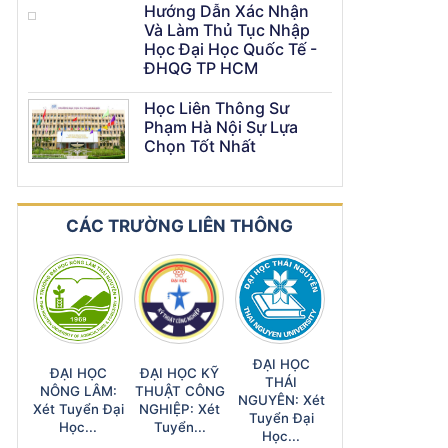
Hướng Dẫn Xác Nhận
Và Làm Thủ Tục Nhập
Học Đại Học Quốc Tế -
ĐHQG TP HCM
Học Liên Thông Sư
Phạm Hà Nội Sự Lựa
Chọn Tốt Nhất
CÁC TRƯỜNG LIÊN THÔNG
ĐẠI HỌC
ĐẠI HỌC
ĐẠI HỌC KỸ
THÁI
NÔNG LÂM:
THUẬT CÔNG
NGUYÊN: Xét
Xét Tuyển Đại
NGHIỆP: Xét
Tuyển Đại
Học...
Tuyển...
Học...