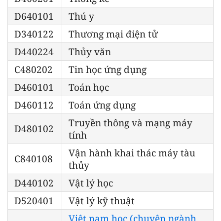
D640101
Thú y
D340122
Thương mại điện tử
D440224
Thủy văn
C480202
Tin học ứng dụng
D460101
Toán học
D460112
Toán ứng dụng
Truyền thông và mạng máy
D480102
tính
Vận hành khai thác máy tàu
C840108
thủy
D440102
Vật lý học
D520401
Vật lý kỹ thuật
Việt nam học (chuyên ngành