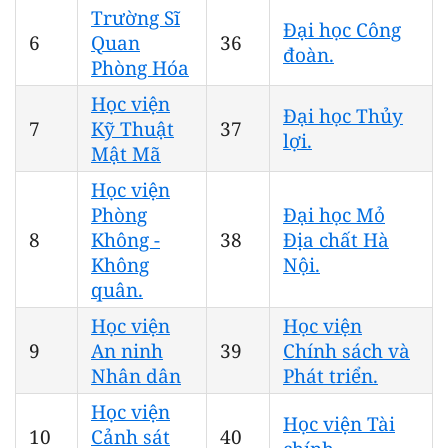
Trường Sĩ
Đại học Công
6
Quan
36
đoàn.
Phòng Hóa
Học viện
Đại học Thủy
7
Kỹ Thuật
37
lợi.
Mật Mã
Học viện
Phòng
Đại học Mỏ
8
Không -
38
Địa chất Hà
Không
Nội.
quân.
Học viện
Học viện
9
An ninh
39
Chính sách và
Nhân dân
Phát triển.
Học viện
Học viện Tài
10
Cảnh sát
40