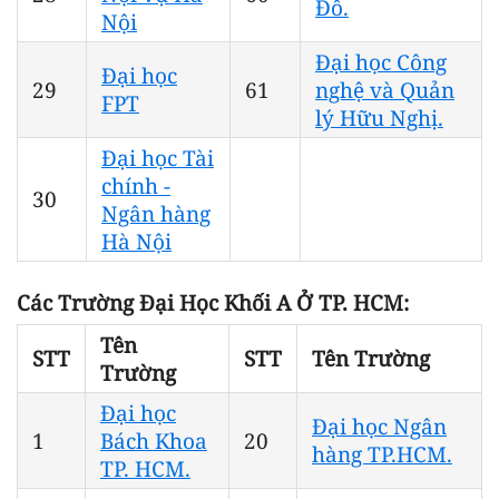
Đô.
Nội
Đại học Công
Đại học
29
61
nghệ và Quản
FPT
lý Hữu Nghị.
Đại học Tài
chính -
30
Ngân hàng
Hà Nội
Các Trường Đại Học Khối A Ở TP. HCM:
Tên
STT
STT
Tên Trường
Trường
Đại học
Đại học Ngân
1
Bách Khoa
20
hàng TP.HCM.
TP. HCM.