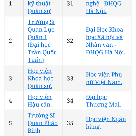
1
kỹ thuật
31
nghệ - ĐHQG
Quân sự
Hà Nội.
Trường Sĩ
Quan Lục
Đại Học Khoa
Quân 1
học Xã hội và
2
32
(Đại học
Nhân văn -
Trần Quốc
ĐHQG Hà Nội.
Tuấn)
Học viện
Học viện Phụ
3
Khoa học
33
nữ Việt Nam.
Quân sự.
Học viện
Đại học
4
34
Hậu cần.
Thương Mại.
Trường Sĩ
Học viện Ngân
5
Quan Pháo
35
hàng.
Binh