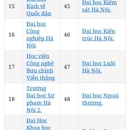
Đại học Kiểm
15
Kinh tế
45
sát Hà Nội.
Quốc dân
Đại học
Công
Đại học Kiến
16
46
nghiệp Hà
trúc Hà Nội.
Nội
Học viện
Công nghệ
Đại học Luật
17
47
Bưu chính
Hà Nội.
Viễn thông
Trường
Đại học Sư
Đại học Ngoại
18
48
phạm Hà
thương.
Nội 2.
Đại Học
Khoa học