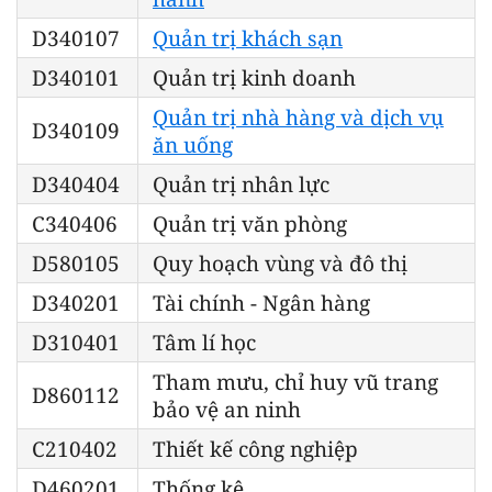
D340107
Quản trị khách sạn
D340101
Quản trị kinh doanh
Quản trị nhà hàng và dịch vụ
D340109
ăn uống
D340404
Quản trị nhân lực
C340406
Quản trị văn phòng
D580105
Quy hoạch vùng và đô thị
D340201
Tài chính - Ngân hàng
D310401
Tâm lí học
Tham mưu, chỉ huy vũ trang
D860112
bảo vệ an ninh
C210402
Thiết kế công nghiệp
D460201
Thống kê