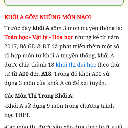
KHỐI A GỒM NHỮNG MÔN NÀO?
Trước đây
khối A
gồm 3 môn truyền thống là:
Toán học - Vật lý - Hóa học
nhưng kể từ năm
2017, Bộ GD & ĐT đã phát triển thêm một số
tổ hợp môn từ
khối A truyền thống,
khối A
được chia thành 18
khối thi đại học
theo thứ
tự
từ A00
đến
A18.
Trong đó khối A00 sử
dụng 3 môn của khối A cũ để xét tuyển.
Các Môn Thi Trong Khối A:
-Khối A sử dụng 9 môn trong chương trình
học THPT.
-Các môn thi được sắp xếp dựa theo lượt xuất