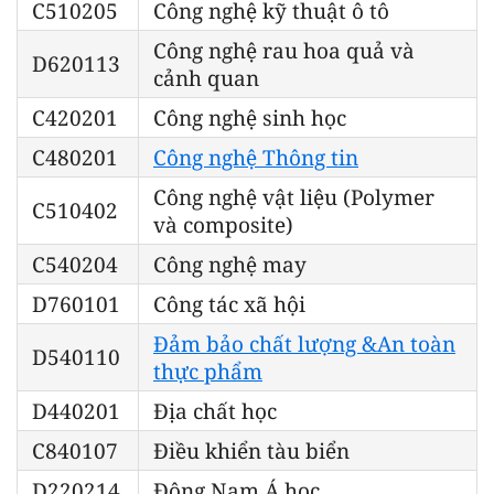
C510205
Công nghệ kỹ thuật ô tô
Công nghệ rau hoa quả và
D620113
cảnh quan
C420201
Công nghệ sinh học
C480201
Công nghệ Thông tin
Công nghệ vật liệu (Polymer
C510402
và composite)
C540204
Công nghệ may
D760101
Công tác xã hội
Đảm bảo chất lượng &An toàn
D540110
thực phẩm
D440201
Địa chất học
C840107
Điều khiển tàu biển
D220214
Đông Nam Á học