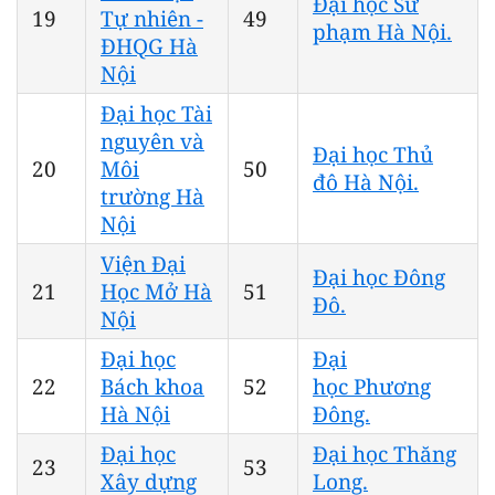
Đại học Sư
19
Tự nhiên -
49
phạm Hà Nội.
ĐHQG Hà
Nội
Đại học Tài
nguyên và
Đại học Thủ
20
Môi
50
đô Hà Nội.
trường Hà
Nội
Viện Đại
Đại học Đông
21
Học Mở Hà
51
Đô.
Nội
Đại học
Đại
22
Bách khoa
52
học Phương
Hà Nội
Đông.
Đại học
Đại học Thăng
23
53
Xây dựng
Long.