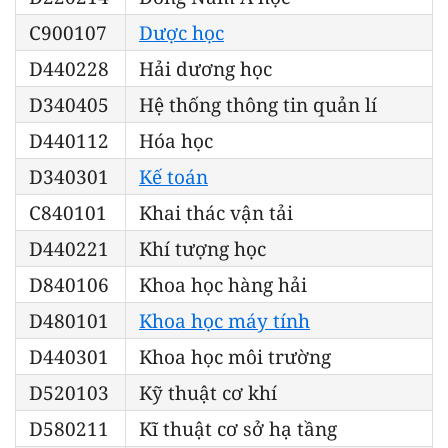
C900107
Dược học
D440228
Hải dương học
D340405
Hệ thống thông tin quản lí
D440112
Hóa học
D340301
Kế toán
C840101
Khai thác vận tải
D440221
Khí tượng học
D840106
Khoa học hàng hải
D480101
Khoa học máy tính
D440301
Khoa học môi trường
D520103
Kỹ thuật cơ khí
D580211
Kĩ thuật cơ sở hạ tầng