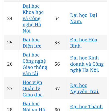
Đại học
Khoa học
Đại học Đại
24
và Công
54
Nam.
nghệ Hà
Nội
Đại học
Đại học Hòa
25
55
Điện lực
Bình.
Đại học
Đại học Kinh
Công nghệ
26
56
doanh và Công
Giao thông
nghệ Hà Nội.
vận tải
Học viện
Đại học
27
Quản lý
57
Nguyễn Trãi.
Giáo dục
Đại học
Đại học Thành
28
Nội vụ Hà
60